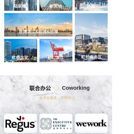
陆家嘴
新天地
外滩
世博滨江&前滩&后滩
虹桥商务区
虹桥古北
徐汇滨江
联合办公
Coworking
全方位服务，不容错过