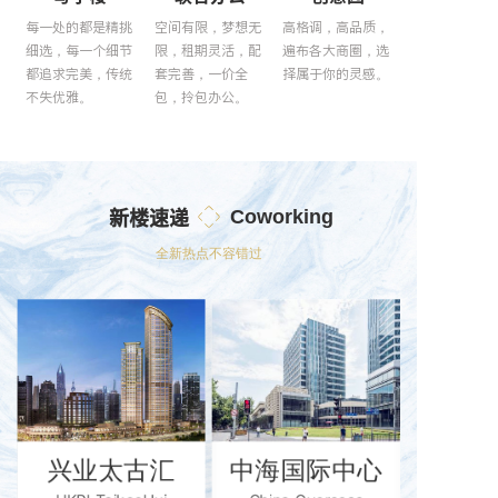
每一处的都是精挑
空间有限，梦想无
高格调，高品质，
细选，每一个细节
限，租期灵活，配
遍布各大商圈，选
都追求完美，传统
套完善，一价全
择属于你的灵感。
不失优雅。
包，拎包办公。
新楼速递
Coworking
全新热点不容错过
兴业太古汇
中海国际中心